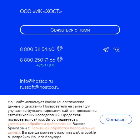
ООО «ИК «ХОСТ»
Связаться с нами
8 800 511 54 60
8 800 250 71 66
Аудит ЦОД
info@hostco.ru
russoft@hostco.ru
Наш сайт использует cookie (аналитические
данные о действиях Пользователя на сайте) для
Политика в области качества
улучшения функционирования сайта и проведения
Политика работы с персональными
статистических исследований. Продолжая
данными
Согласен
пользоваться сайтом, Вы соглашаетесь с
Согласие посетителя сайта на обработку
условиями обработки файлов cookie
Вашего
персональных данных
браузера и с
Политикой обработки персональных
данных
. Вы всегда можете отключить файлы cookie
в настройках Вашего браузера.